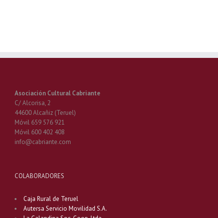
Asociación Cultural Cabriante
C/ Alcorisa, 2
44600 Alcañiz (Teruel)
Móvil 659 576 921
Móvil 600 402 408
info@cabriante.com
COLABORADORES
Caja Rural de Teruel
Autersa Servicio Movilidad S.A.