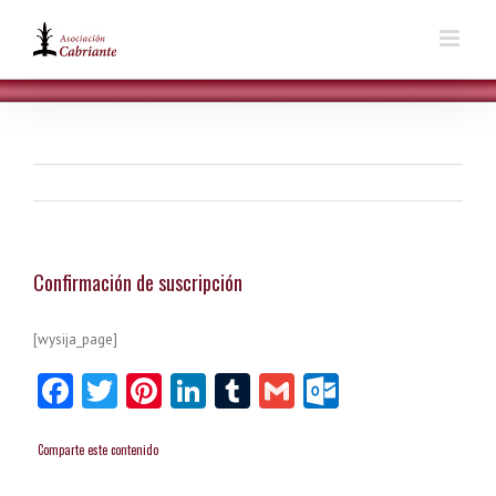
Skip
to
content
Confirmación de suscripción
[wysija_page]
Facebook
Twitter
Pinterest
LinkedIn
Tumblr
Gmail
Outlook.
Comparte este contenido