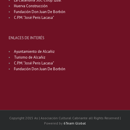
La Calandina Soc. Coop. Ltda.
Huerva Construcción
Fundación Don Juan De Borbón
C.P.M. "José Peris Lacasa"
ENLACES DE INTERÉS
Ayuntamiento de Alcañiz
Turismo de Alcañiz
C.P.M. "José Peris Lacasa"
Fundación Don Juan De Borbón
Copyright 2015 As | Asociación Cultural Cabriante all Rights Reserved |
Powered by
6Team Global