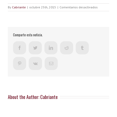
en
By
Cabriante
|
octubre 25th, 2015
|
Comentarios desactivados
Confirmación
de
suscripción
Comparte esta noticia.
Facebook
Twitter
LinkedIn
Reddit
Tumblr
Pinterest
Vk
Email
About the Author:
Cabriante