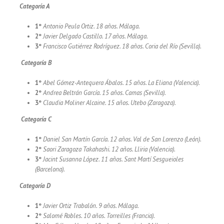
Categoría A
1º
Antonio Peula Ortiz. 18 años. Málaga.
2º
Javier Delgado Castillo. 17 años. Málaga.
3º
Francisco Gutiérrez Rodríguez. 18 años. Coria del Río (Sevilla).
Categoría B
1º
Abel Gómez-Antequera Ábalos. 15 años. La Eliana (Valencia).
2º
Andrea Beltrán García. 15 años. Camas (Sevilla).
3º
Claudia Moliner Alcaine. 15 años. Utebo (Zaragoza).
Categoría C
1º
Daniel San Martín García. 12 años. Val de San Lorenzo (León).
2º
Saori Zaragoza Takahashi. 12 años. Lliria (Valencia).
3º
Jacint Susanna López. 11 años. Sant Martí Sesgueioles
(Barcelona).
Categoría D
1º
Javier Ortiz Trabalón. 9 años. Málaga.
2º
Salomé Robles. 10 años. Torreilles (Francia).