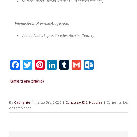
3º
Mar Gálvez Herrán. 10 años. Fuengirola (Málaga).
Premio Jóven Promesa Aragonesa:
Violeta Moles López. 15 años. Alcañiz (Teruel).
Facebook
Twitter
Pinterest
LinkedIn
Tumblr
Gmail
Outlook.
Comparte este contenido
By
Cabriante
|
marzo 3rd, 2026
|
Concurso JDB
,
Noticias
|
Comentarios
en
desactivados
Palmarés
XIII
Concurso
Jóvenes
Promesas