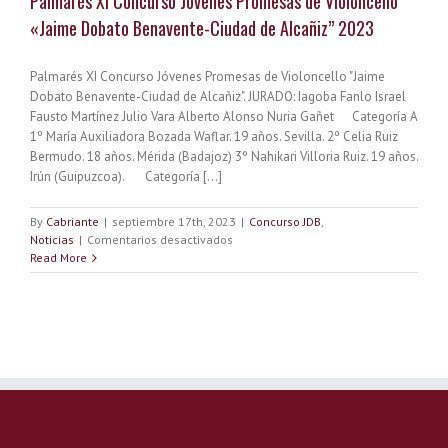
Palmarés XI Concurso Jóvenes Promesas de Violoncello
«Jaime Dobato Benavente-Ciudad de Alcañiz” 2023
Palmarés XI Concurso Jóvenes Promesas de Violoncello "Jaime
Dobato Benavente-Ciudad de Alcañiz". JURADO: Iagoba Fanlo Israel
Fausto Martínez Julio Vara Alberto Alonso Nuria Gañet Categoría A
1º María Auxiliadora Bozada Waflar. 19 años. Sevilla. 2º Celia Ruiz
Bermudo. 18 años. Mérida (Badajoz) 3º Nahikari Villoria Ruiz. 19 años.
Irún (Guipuzcoa). Categoría [...]
By
Cabriante
|
septiembre 17th, 2023
|
Concurso JDB
,
en
Noticias
|
Comentarios desactivados
Palmarés
Read More
XI
Concurso
Jóvenes
Promesas
de
Violoncello
«Jaime
Dobato
Benavente-
Ciudad