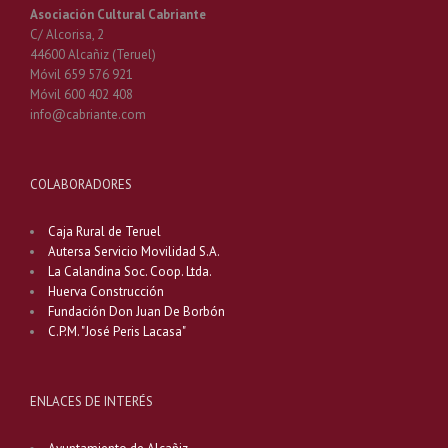
de
Asociación Cultural Cabriante
Alcañiz”
C/ Alcorisa, 2
2023
44600 Alcañiz (Teruel)
Móvil 659 576 921
Móvil 600 402 408
info@cabriante.com
COLABORADORES
Caja Rural de Teruel
Autersa Servicio Movilidad S.A.
La Calandina Soc. Coop. Ltda.
Huerva Construcción
Fundación Don Juan De Borbón
C.P.M. "José Peris Lacasa"
ENLACES DE INTERÉS