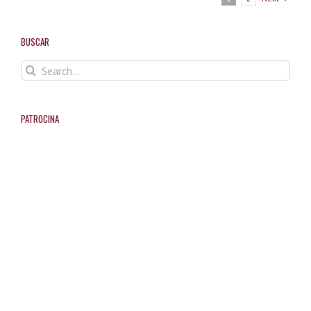
Categoría
A,
Miquel
BUSCAR
García
Ramón
Search
for:
PATROCINA