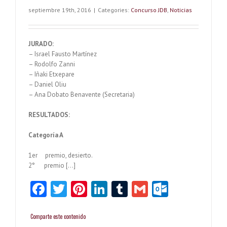
“Violoncel
septiembre 19th, 2016
|
Categories:
Concurso JDB
,
Noticias
Jaime
Dobato
Benavent
2017
JURADO:
– Israel Fausto Martínez
– Rodolfo Zanni
– Iñaki Etxepare
– Daniel Oliu
– Ana Dobato Benavente (Secretaria)
RESULTADOS:
Categoría A
1er premio, desierto.
2° premio […]
Fa
T
Pi
Li
T
G
O
ce
w
nt
nk
u
m
ut
b
itt
er
e
m
ai
lo
Comparte este contenido