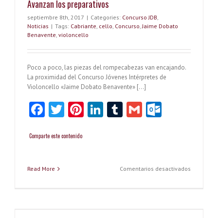
Avanzan los preparativos
Violoncel
«Jaime
septiembre 8th, 2017
|
Categories:
Concurso JDB
,
Dobato
Noticias
|
Tags:
Cabriante
,
cello
,
Concurso
,
Jaime Dobato
Benavente
Benavente
,
violoncello
inicia
su
andadura.
Poco a poco, las piezas del rompecabezas van encajando.
La proximidad del Concurso Jóvenes Intérpretes de
Violoncello «Jaime Dobato Benavente» […]
Fa
T
Pi
Li
T
G
O
ce
w
nt
nk
u
m
ut
b
itt
er
e
m
ai
lo
Comparte este contenido
o
er
es
dI
bl
l
o
o
t
n
r
k.
en
Read More
Comentarios desactivados
Avanzan
k
co
los
preparati
m