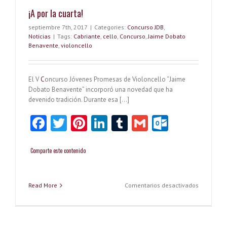
¡A por la cuarta!
septiembre 7th, 2017
|
Categories:
Concurso JDB
,
Noticias
|
Tags:
Cabriante
,
cello
,
Concurso
,
Jaime Dobato
Benavente
,
violoncello
El V
C
oncurso Jóvenes Promesas de Violoncello “Jaime
Dobato Benavente” incorporó una novedad que ha
devenido tradición. Durante esa […]
Fa
T
Pi
Li
T
G
O
ce
w
nt
nk
u
m
ut
b
itt
er
e
m
ai
lo
Comparte este contenido
o
er
es
dI
bl
l
o
o
t
n
r
k.
en
Read More
Comentarios desactivados
¡A
k
co
por
la
m
cuarta!