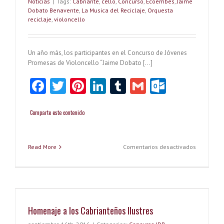
Noticias
|
Tags:
Cabriante
,
cello
,
Concurso
,
Ecoembes
,
Jaime
de
Dobato Benavente
,
La Musica del Reciclaje
,
Orquesta
Violoncel
reciclaje
,
violoncello
«Jaime
Dobato
Benavent
Un año más, los participantes en el Concurso de Jóvenes
Promesas de Violoncello “Jaime Dobato […]
Fa
T
Pi
Li
T
G
O
ce
w
nt
nk
u
m
ut
b
itt
er
e
m
ai
lo
Comparte este contenido
o
er
es
dI
bl
l
o
o
t
n
r
k.
en
Read More
Comentarios desactivados
Una
k
co
obra
original
m
que
evoca
el
Homenaje a los Cabrianteños Ilustres
concurso.