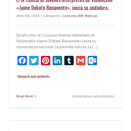
«Jaime
«Jaime Dobato Benavente», inicia su andadura.
Dobato
Benavent
abril 9th, 2018
|
Categories:
Concurso JDB
,
Noticias
2018
Un año más, el Concurso Jóvenes Intérpretes de
Violoncello «Jaime Dobato Benavente» lanza su
convocatoria nacional. La presente edición, la […]
Fa
T
Pi
Li
T
G
O
ce
w
nt
nk
u
m
ut
b
itt
er
e
m
ai
lo
Comparte este contenido
o
er
es
dI
bl
l
o
o
t
n
r
k.
en
Read More
Comentarios desactivados
El
k
co
IX
Concurso
m
Jóvenes
Intérprete
de