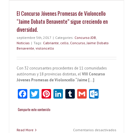
El Concurso Jóvenes Promesas de Violoncello
“Jaime Dobato Benavente” sigue creciendo en
diversidad.
septiembre 5th, 2017
|
Categories:
Concurso JDB
,
Noticias
|
Tags:
Cabriante
,
cello
,
Concurso
,
Jaime Dobato
Benavente
,
violoncello
Con 32 concursantes procedentes de 11 comunidades
autónomas y 18 provincias distintas, el
VIII
Concurso
Jóvenes Promesas de Violoncello “Jaime […]
F
T
Pi
Li
T
G
O
ac
wi
nt
n
u
m
ut
e
tt
er
ke
m
ai
lo
Comparte este contenido
b
er
es
dI
bl
l
o
o
t
n
r
k.
en
Read More
Comentarios desactivados