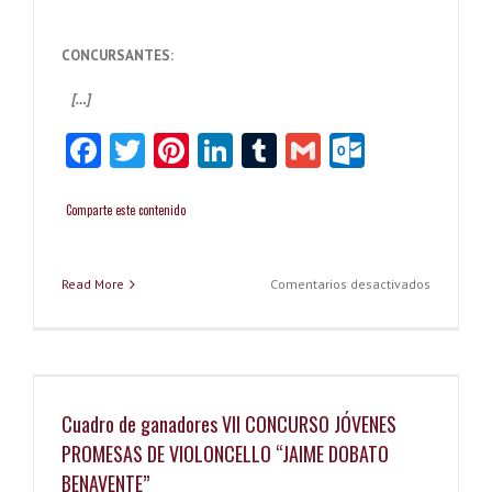
CONCURSANTES:
[…]
Fa
T
Pi
Li
Tu
G
O
ce
wi
nt
nk
m
m
ut
bo
tt
er
ed
bl
ai
lo
Comparte este contenido
ok
er
es
In
r
l
ok
t
.c
en
Read More
Comentarios desactivados
Lista
o
de
Concursan
m
admitidos
VIII
Concurso
Cuadro de ganadores VII CONCURSO JÓVENES
de
Jóvenes
PROMESAS DE VIOLONCELLO “JAIME DOBATO
Promesas
BENAVENTE”
de