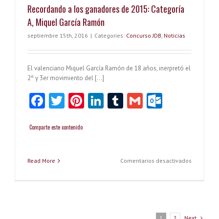
Recordando a los ganadores de 2015: Categoría
Categoría
A,
A, Miquel García Ramón
Paula
Lavarías
septiembre 15th, 2016
|
Categories:
Concurso JDB
,
Noticias
Ferrer
El valenciano Miquel
García
Ramón
de 18 años, inerpretó el
2º y 3er movimiento del […]
Fa
T
Pi
Li
T
G
O
ce
w
nt
nk
u
m
ut
b
itt
er
e
m
ai
lo
Comparte este contenido
o
er
es
dI
bl
l
o
o
t
n
r
k.
en
Read More
Comentarios desactivados
Recordan
k
co
a
los
m
ganadore
de
2015:
Next
1
2