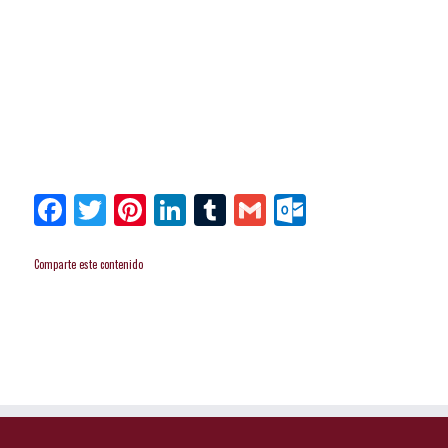
Facebook
Twitter
Pinterest
LinkedIn
Tumblr
Gmail
Outlook.
Comparte este contenido