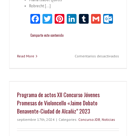
Robrecht […]
Fa
T
Pi
Li
T
G
O
ce
w
nt
nk
u
m
ut
b
itt
er
e
m
ai
lo
Comparte este contenido
o
er
es
dI
bl
l
o
o
t
n
r
k.
en
Read More
Comentarios desactivados
Palmarés
k
co
XII
Concurso
m
Jóvenes
Promesas
de
Programa de actos XII Concurso Jóvenes
Violoncel
«Jaime
Promesas de Violoncello «Jaime Dobato
Dobato
Benavente-Ciudad de Alcañiz” 2023
Benavente
Ciudad
septiembre 17th, 2024
|
Categories:
Concurso JDB
,
Noticias
de
Alcañiz”
2023