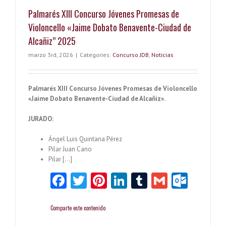
Palmarés XIII Concurso Jóvenes Promesas de
Violoncello «Jaime Dobato Benavente-Ciudad de
Alcañiz” 2025
marzo 3rd, 2026
|
Categories:
Concurso JDB
,
Noticias
Palmarés XIII Concurso Jóvenes Promesas de Violoncello
«Jaime Dobato Benavente-Ciudad de Alcañiz».
JURADO:
Ángel Luis Quintana Pérez
Pilar Juan Cano
Pilar […]
Fa
T
Pi
Li
T
G
O
ce
w
nt
nk
u
m
ut
b
itt
er
e
m
ai
lo
Comparte este contenido