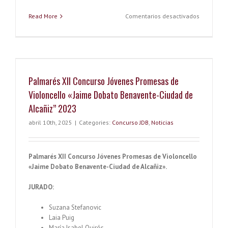
o
er
es
dI
bl
l
o
o
t
n
r
k.
en
Read More
Comentarios desactivados
Palmarés
k
co
XIII
Concurso
m
Jóvenes
Promesas
de
Palmarés XII Concurso Jóvenes Promesas de
Violoncel
«Jaime
Violoncello «Jaime Dobato Benavente-Ciudad de
Dobato
Alcañiz” 2023
Benavente
Ciudad
abril 10th, 2025
|
Categories:
Concurso JDB
,
Noticias
de
Alcañiz”
2025
Palmarés XII Concurso Jóvenes Promesas de Violoncello
«Jaime Dobato Benavente-Ciudad de Alcañiz».
JURADO:
Suzana Stefanovic
Laia Puig
María Isabel Quirós