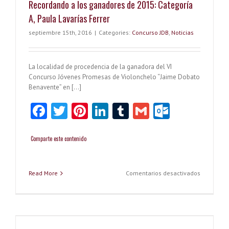
Recordando a los ganadores de 2015: Categoría
A, Paula Lavarías Ferrer
septiembre 15th, 2016
|
Categories:
Concurso JDB
,
Noticias
La localidad de procedencia de la ganadora del VI
Concurso Jóvenes Promesas de Violonchelo “Jaime Dobato
Benavente” en […]
Fa
T
Pi
Li
T
G
O
ce
w
nt
nk
u
m
ut
b
itt
er
e
m
ai
lo
Comparte este contenido
o
er
es
dI
bl
l
o
o
t
n
r
k.
en
Read More
Comentarios desactivados
Recordan
k
co
a
los
m
ganadore
a
de
2015: