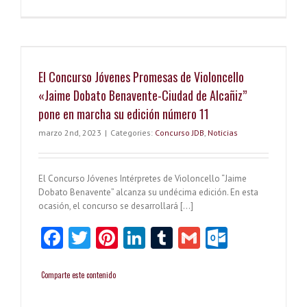
Palmarés
k
co
XI
Concurso
m
Jóvenes
Promesas
o
de
El Concurso Jóvenes Promesas de Violoncello
Violoncel
«Jaime
«Jaime Dobato Benavente-Ciudad de Alcañiz”
Dobato
pone en marcha su edición número 11
Benavente
Ciudad
marzo 2nd, 2023
|
Categories:
Concurso JDB
,
Noticias
de
Alcañiz”
2023
El Concurso Jóvenes Intérpretes de Violoncello “Jaime
Dobato Benavente” alcanza su undécima edición. En esta
ocasión, el concurso se desarrollará […]
Fa
T
Pi
Li
T
G
O
ce
w
nt
nk
u
m
ut
b
itt
er
e
m
ai
lo
Comparte este contenido
o
er
es
dI
bl
l
o