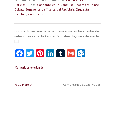
septiembre 16th, 2016
|
Categories:
Concurso JDB
,
Noticias
|
Tags:
Cabriante
,
cello
,
Concurso
,
Ecoembes
,
Jaime
Dobato Benavente
,
La Musica del Reciclaje
,
Orquesta
reciclaje
,
violoncello
Como culminación de la campaña anual en las cuentas de
redes sociales de la Asociación Cabriante, que este año ha
[…]
Fa
T
Pi
Li
T
G
O
ce
w
nt
nk
u
m
ut
b
itt
er
e
m
ai
lo
Comparte este contenido
o
er
es
dI
bl
l
o
o
t
n
r
k.
en
Read More
Comentarios desactivados
Homenaje
k
co
a
los
m
Cabriante
Ilustres