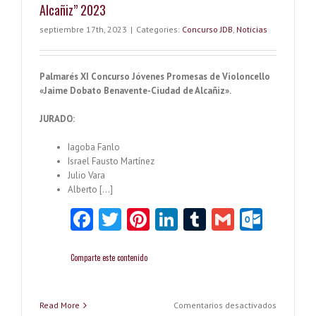
Alcañiz” 2023
«Jaime
Dobato
septiembre 17th, 2023
|
Categories:
Concurso JDB
,
Noticias
Benavente
Ciudad
de
Alcañiz”
Palmarés XI Concurso Jóvenes Promesas de Violoncello
2023
«Jaime Dobato Benavente-Ciudad de Alcañiz».
JURADO:
Iagoba Fanlo
Israel Fausto Martínez
Julio Vara
Alberto […]
Fa
T
Pi
Li
T
G
O
ce
w
nt
nk
u
m
ut
b
itt
er
e
m
ai
lo
Comparte este contenido
o
er
es
dI
bl
l
o
o
t
n
r
k.
en
Read More
Comentarios desactivados