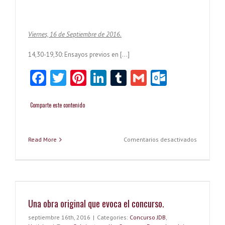
Viernes, 16 de Septiembre de 2016.
14,30-19,30: Ensayos previos en […]
Fa
T
Pi
Li
T
G
O
ce
w
nt
nk
u
m
ut
b
itt
er
e
m
ai
lo
Comparte este contenido
o
er
es
dI
bl
l
o
o
t
n
r
k.
en
Read More
Comentarios desactivados
Programa
k
co
de
actos
m
del
VII
Concurso
Una obra original que evoca el concurso.
Nacional
Jóvenes
septiembre 16th, 2016
|
Categories:
Concurso JDB
,
Promesas