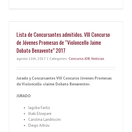
El
o
co
Concurso
Jóvenes
k
m
Promesas
de
Violoncel
Lista de Concursantes admitidos. VIII Concurso
“Jaime
Dobato
de Jóvenes Promesas de “Violoncello Jaime
Benavent
Dobato Benavente” 2017
sigue
creciendo
agosto 11th, 2017
|
Categories:
Concurso JDB
,
Noticias
en
diversidad
Jurado y Concursantes VIII Concurso Jóvenes Promesas
de Violoncello «Jaime Dobato Benavente».
JURADO:
Iagoba Fanlo
Iñaki Etxepare
Carolina Landriscini
Diego Arbizu