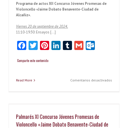
Programa de actos XII Concurso Jóvenes Promesas de
Violoncello «Jaime Dobato Benavente-Ciudad de
Alcañiz».
Viernes 20 de septiembre de 2024.
11:10-19:30: Ensayos […]
Fa
T
Pi
Li
T
G
O
ce
w
nt
nk
u
m
ut
b
itt
er
e
m
ai
lo
Comparte este contenido
o
er
es
dI
bl
l
o
o
t
n
r
k.
en
Read More
Comentarios desactivados
Programa
k
co
de
actos
m
XII
Concurso
Jóvenes
Palmarés XI Concurso Jóvenes Promesas de
Promesas
de
Violoncello «Jaime Dobato Benavente-Ciudad de
Violoncel