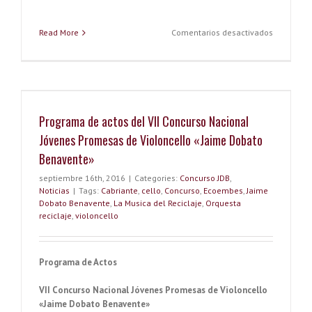
o
er
es
dI
bl
l
o
o
t
n
r
k.
en
Read More
Comentarios desactivados
Cuadro
k
co
de
ganadore
m
VII
CONCURS
JÓVENES
Programa de actos del VII Concurso Nacional
PROMESA
DE
Jóvenes Promesas de Violoncello «Jaime Dobato
VIOLONCE
Benavente»
“JAIME
DOBATO
septiembre 16th, 2016
|
Categories:
Concurso JDB
,
BENAVENT
Noticias
|
Tags:
Cabriante
,
cello
,
Concurso
,
Ecoembes
,
Jaime
Dobato Benavente
,
La Musica del Reciclaje
,
Orquesta
reciclaje
,
violoncello
Programa de Actos
VII Concurso Nacional Jóvenes Promesas de Violoncello
«Jaime Dobato Benavente»