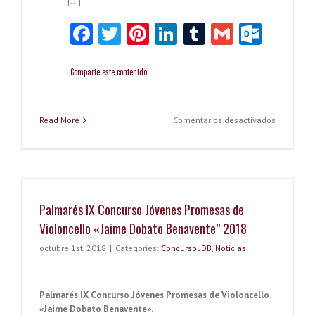
[…]
Fa
T
Pi
Li
T
G
O
ce
w
nt
nk
u
m
ut
b
itt
er
e
m
ai
lo
Comparte este contenido
o
er
es
dI
bl
l
o
o
t
n
r
k.
en
Read More
Comentarios desactivados
Palmarés
k
co
X
Concurso
m
Jóvenes
Promesas
de
Palmarés IX Concurso Jóvenes Promesas de
Violoncel
«Jaime
Violoncello «Jaime Dobato Benavente” 2018
Dobato
Benavent
octubre 1st, 2018
|
Categories:
Concurso JDB
,
Noticias
2019
Palmarés IX Concurso Jóvenes Promesas de Violoncello
«Jaime Dobato Benavente».