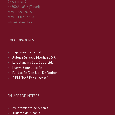
C/ Alcorisa, 2
44600 Alcañiz (Teruel)
Móvil 659 576 921
Móvil 600 402 408
info@cabriante.com
COLABORADORES
Caja Rural de Teruel
Autersa Servicio Movilidad S.A.
La Calandina Soc. Coop. Ltda.
Huerva Construcción
Fundación Don Juan De Borbón
C.P.M. "José Peris Lacasa"
ENLACES DE INTERÉS
Ayuntamiento de Alcañiz
Turismo de Alcañiz