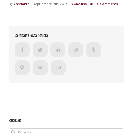
By
Cabriante
|
septiembre 9th, 2015
|
Concurso JDB
|
0 Comments
Comparte esta noticia.
Facebook
Twitter
LinkedIn
Reddit
Tumblr
Pinterest
Vk
Email
BUSCAR
Search