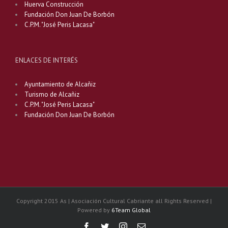
Huerva Construcción
Fundación Don Juan De Borbón
C.P.M. "José Peris Lacasa"
ENLACES DE INTERÉS
Ayuntamiento de Alcañiz
Turismo de Alcañiz
C.P.M. "José Peris Lacasa"
Fundación Don Juan De Borbón
Copyright 2015 As | Asociación Cultural Cabriante all Rights Reserved |
Powered by
6Team Global
Facebook
Twitter
Instagram
Email