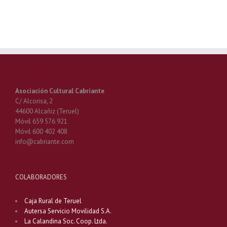
Asociación Cultural Cabriante
C/ Alcorisa, 2
44600 Alcañiz (Teruel)
Móvil 659 576 921
Móvil 600 402 408
info@cabriante.com
COLABORADORES
Caja Rural de Teruel
Autersa Servicio Movilidad S.A.
La Calandina Soc. Coop. Ltda.